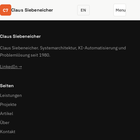
C7
Claus Siebeneicher
EN
Menu
Claus Siebeneicher
Claus Siebeneicher. Systemarchitektur, KI-Automatisierung und
Problemlösung seit 1980.
LinkedIn →
Seiten
Leistungen
Projekte
Artikel
Über
Kontakt