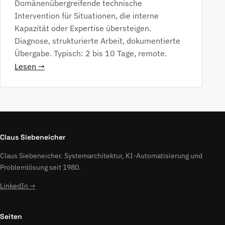
Domänenübergreifende technische
Intervention für Situationen, die interne
Kapazität oder Expertise übersteigen.
Diagnose, strukturierte Arbeit, dokumentierte
Übergabe. Typisch: 2 bis 10 Tage, remote.
Lesen →
Claus Siebeneicher
Claus Siebeneicher. Systemarchitektur, KI-Automatisierung und
Problemlösung seit 1980.
LinkedIn →
Seiten