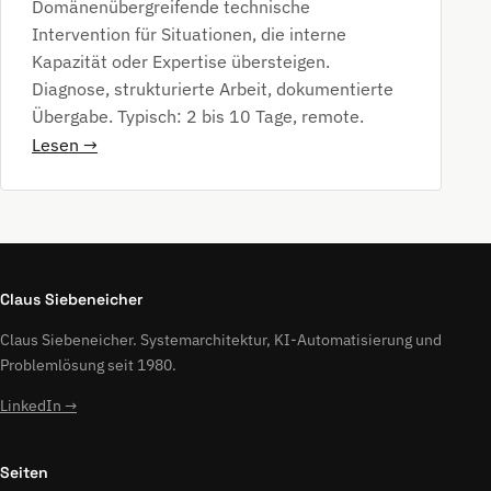
Domänenübergreifende technische
Intervention für Situationen, die interne
Kapazität oder Expertise übersteigen.
Diagnose, strukturierte Arbeit, dokumentierte
Übergabe. Typisch: 2 bis 10 Tage, remote.
Lesen →
Claus Siebeneicher
Claus Siebeneicher. Systemarchitektur, KI-Automatisierung und
Problemlösung seit 1980.
LinkedIn →
Seiten